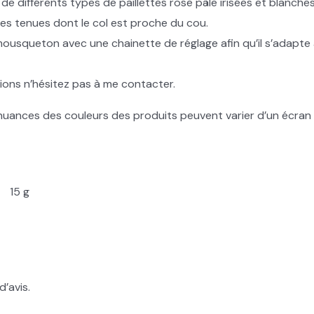
 de différents types de paillettes rose pâle irisées et blanche
 des tenues dont le col est proche du cou.
mousqueton avec une chainette de réglage afin qu’il s’adapte
ions n’hésitez pas à me contacter.
s nuances des couleurs des produits peuvent varier d’un écran à
15 g
d’avis.