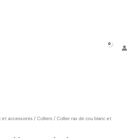
Contact
Panier
x et accessoires
/
Colliers
/ Collier ras de cou blanc et