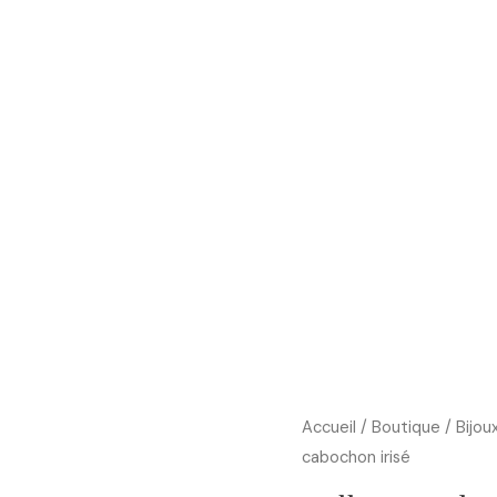
Boutique
Cours d’art
Art Thérapie
Blog
Accueil
/
Boutique
/
Bijou
cabochon irisé