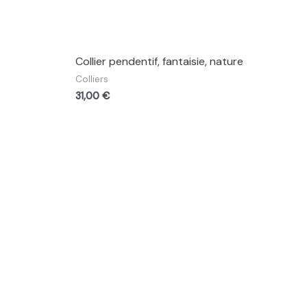
Collier pendentif, fantaisie, nature
Colliers
31,00
€
ue
Cours d’art
Art Thérapie
Blog
Contact