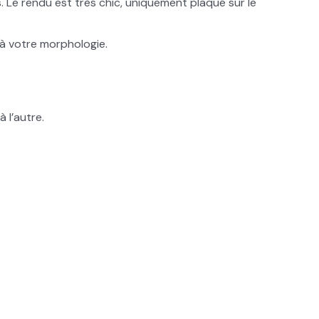
s. Le rendu est très chic, uniquement plaqué sur le
 à votre morphologie.
 l’autre.