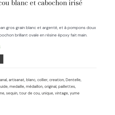
 cou blanc et cabochon irisé
uban gros grain blanc et argenté, et à pompons doux
abochon brillant ovale en résine époxy fait main.
k
sanal
,
artisanat
,
blanc
,
collier
,
creation
,
Dentelle
,
quide
,
medaille
,
médaillon
,
original
,
paillettes
,
ine
,
sequin
,
tour de cou
,
unique
,
vintage
,
yume