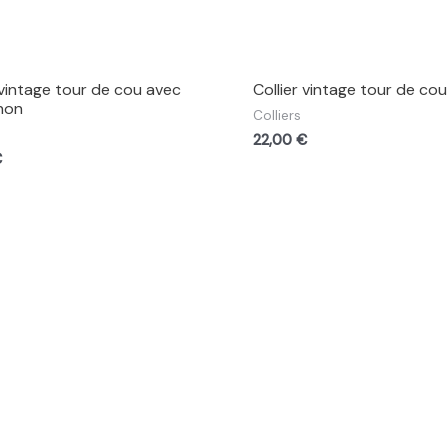
 vintage tour de cou avec
Collier vintage tour de cou
hon
Colliers
22,00
€
€
Accueil
Boutiq