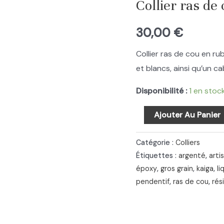
Collier ras de
30,00
€
Collier ras de cou en r
et blancs, ainsi qu’un c
Disponibilité :
1 en stoc
quantité
Ajouter Au Panier
de
Collier
Catégorie :
Colliers
ras
Étiquettes :
argenté
,
arti
époxy
,
gros grain
,
kaiga
,
li
de
pendentif
,
ras de cou
,
rés
cou
blanc
et