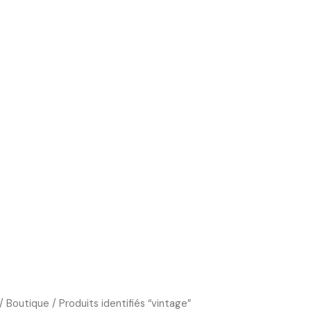
Boutique
Cours d’art
Art Thérapie
Blog
/
Boutique
/ Produits identifiés “vintage”