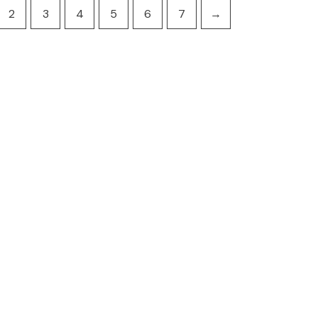
2
3
4
5
6
7
→
Accueil
Boutiq