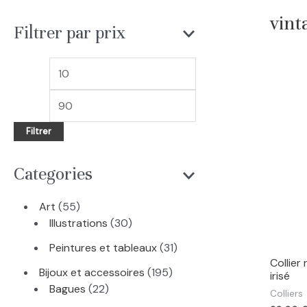
e
vint
c
Filtrer par prix
h
e
P
P
r
r
r
c
i
i
Filtrer
h
x
x
e
m
m
Categories
i
a
n
x
5
Art
55
5
3
Illustrations
30
p
0
3
Peintures et tableaux
31
r
p
Collier
1
o
r
1
Bijoux et accessoires
195
irisé
p
d
2
o
9
Bagues
22
Colliers
r
u
2
d
5