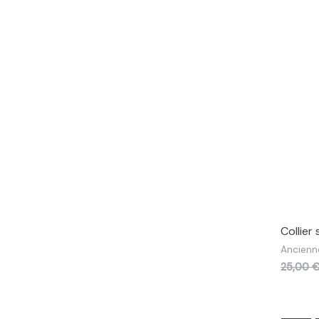
Collie
Ancienn
25,00