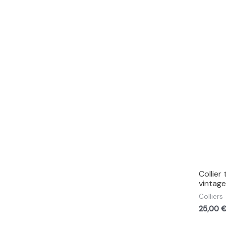
s
u
i
t
s
Collier
vintage
Colliers
25,00