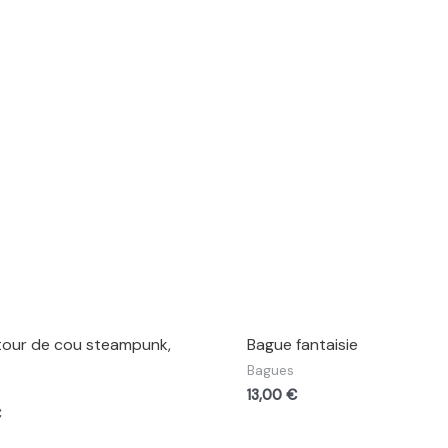
 tour de cou steampunk,
Bague fantaisie
Bagues
13,00
€
€