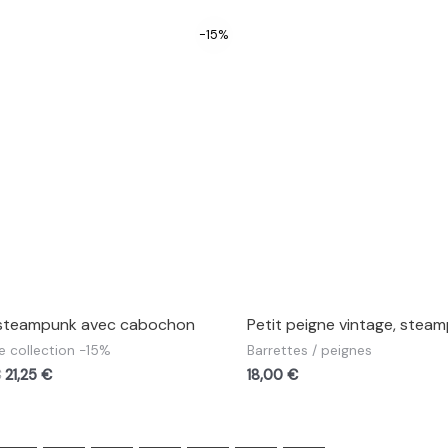
-15%
r steampunk avec cabochon
Petit peigne vintage, stea
e collection -15%
Barrettes / peignes
€
21,25
€
18,00
€