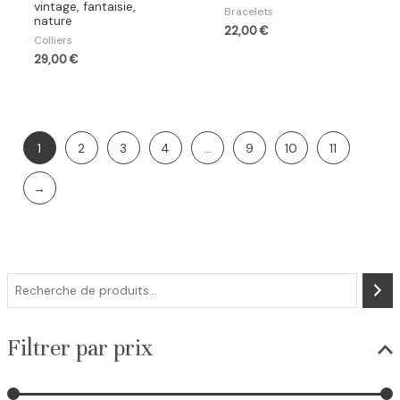
vintage, fantaisie,
Bracelets
nature
22,00
€
Colliers
29,00
€
1
2
3
4
…
9
10
11
→
R
e
c
Filtrer par prix
h
e