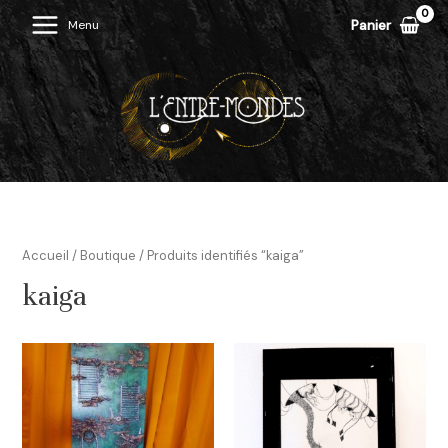
Aller
Panier
Menu
Main
au
contenu
Menu
Accueil
/
Boutique
/ Produits identifiés “kaiga”
kaiga