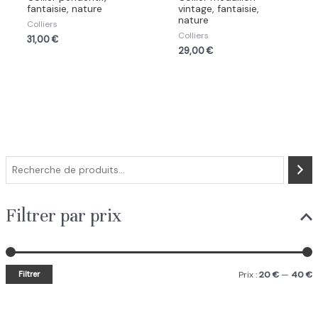
fantaisie, nature
vintage, fantaisie,
nature
Colliers
Colliers
31,00
€
29,00
€
R
e
c
Filtrer par prix
h
e
r
P
P
Filtrer
Prix :
20 €
—
40 €
c
r
r
h
i
i