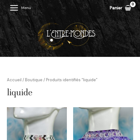
Aller
Panier
Menu
Main
au
contenu
Menu
Accueil
/
Boutique
/ Produits identifiés “liquide”
liquide