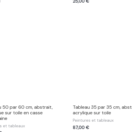
€
25,00
€
 50 par 60 cm, abstrait,
Tableau 35 par 35 cm, abstr
ue sur toile en casse
acrylique sur toile
aine
Peintures et tableaux
s et tableaux
87,00
€