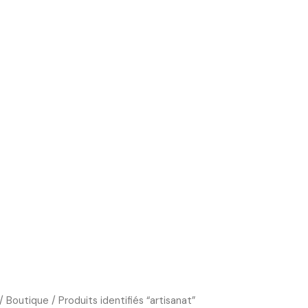
Boutique
Cours d’art
Art Thérapie
Blog
/
Boutique
/ Produits identifiés “artisanat”