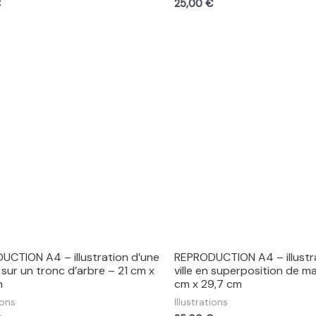
€
25,00
€
UCTION A4 – illustration d’une
REPRODUCTION A4 – illustr
sur un tronc d’arbre – 21 cm x
ville en superposition de ma
m
cm x 29,7 cm
ions
Illustrations