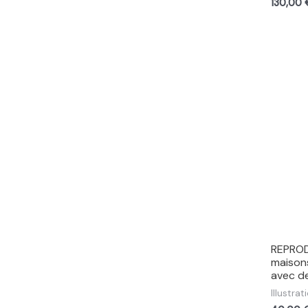
130,00
REPROD
maisons
avec d
Illustrat