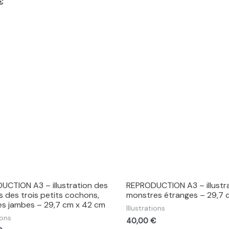
€
UCTION A3 – illustration des
REPRODUCTION A3 – illustr
 des trois petits cochons,
monstres étranges – 29,7 
es jambes – 29,7 cm x 42 cm
Illustrations
ions
40,00
€