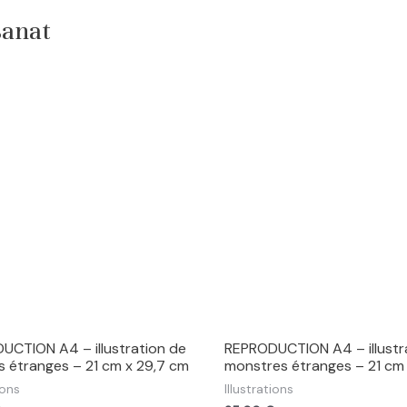
sanat
UCTION A4 – illustration de
REPRODUCTION A4 – illustr
 étranges – 21 cm x 29,7 cm
monstres étranges – 21 cm
ions
Illustrations