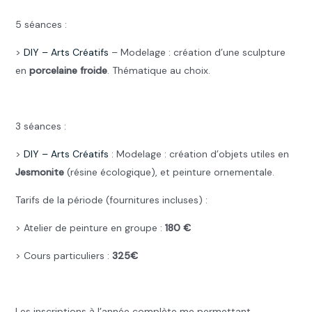
5 séances :
>
DIY –
Arts Créatifs
– Modelage : création d’une sculpture
en
porcelaine froide
. Thématique au choix.
.
3 séances :
>
DIY –
Arts Créatifs
: Modelage : création d’objets utiles en
Jesmonite
(résine écologique), et peinture ornementale.
Tarifs de la période (fournitures incluses) :
> Atelier de peinture en groupe :
180 €
> Cours particuliers :
325€
…
Les inscriptions à l’année complète me permettant