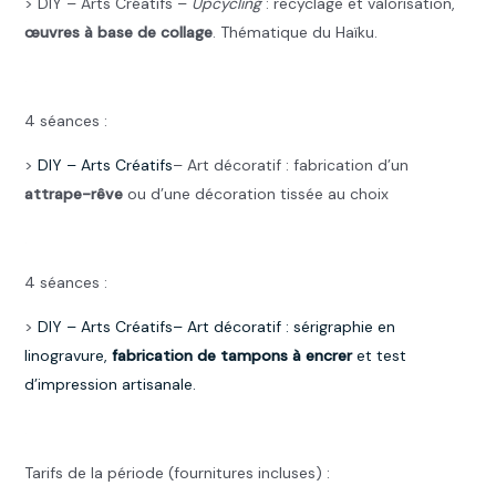
> DIY – Arts Créatifs –
Upcycling
: recyclage et valorisation,
œuvres à base de collage
. Thématique du Haïku.
.
4 séances :
>
DIY –
Arts Créatifs
– Art décoratif : fabrication d’un
attrape-rêve
ou d’une décoration tissée au choix
.
4 séances :
>
DIY –
Arts Créatifs
– Art décoratif : sérigraphie en
linogravure,
fabrication de tampons à encrer
et test
d’impression artisanale.
.
Tarifs de la période (fournitures incluses) :