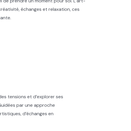
el de prendre un moment pour soi. L’art-
créativité, échanges et relaxation, ces
lante.
des tensions et d’explorer ses
é. Guidées par une approche
artistiques, d’échanges en