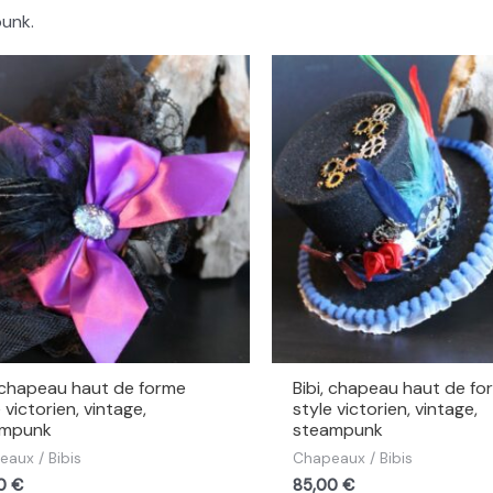
unk.
, chapeau haut de forme
Bibi, chapeau haut de fo
 victorien, vintage,
style victorien, vintage,
ampunk
steampunk
aux / Bibis
Chapeaux / Bibis
00
€
85,00
€