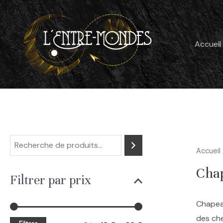
Aller
au
contenu
Accueil
R
Accueil
e
Chap
c
Filtrer par prix
h
Chapeau
e
des che
r