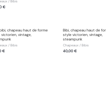
aux / Bibis
00
€
 bibi, chapeau haut de forme
Bibi, chapeau haut de fo
 victorien, vintage,
style victorien, vintage,
ampunk
steampunk
aux / Bibis
Chapeaux / Bibis
00
€
40,00
€