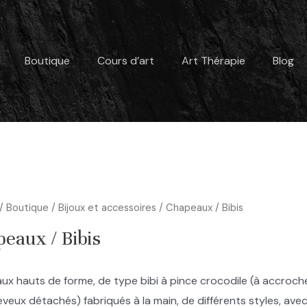
Boutique
Cours d’art
Art Thérapie
Blog
/
Boutique
/
Bijoux et accessoires
/ Chapeaux / Bibis
eaux / Bibis
x hauts de forme, de type bibi à pince crocodile (à accroche
veux détachés) fabriqués à la main, de différents styles, avec 