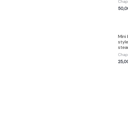
Chape
50,
Mini
style
ste
Chape
25,