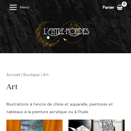
Aller
Panier
Menu
Main
au
contenu
Menu
Accueil
/
Boutique
/ Art
Art
Illustrations à l’encre de chine et aquarelle, peintures et
tableaux à la peinture acrylique ou à l’huile.