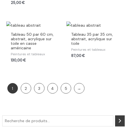
25,00
€
Tableau 50 par 60 cm,
Tableau 35 par 35 cm,
abstrait, acrylique sur
abstrait, acrylique sur
toile en casse
toile
américaine
Peintures et tableaux
Peintures et tableaux
87,00
€
130,00
€
1
2
3
4
5
→
R
e