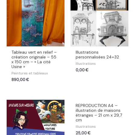
Tableau vert en relief –
Illustrations
création originale – 55
personnalisées 24×32
x 150 cm – « La cité
Illustrations
Usine »
0,00
€
Peintures et tableaux
890,00
€
REPRODUCTION A4 –
illustration de maisons
étranges – 21 cm x 29,7
cm
Illustrations
25,00
€