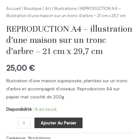
Accueil
/
Boutique
/
Art
/
Illustrations
/ REPRODUCTION A4 –
illustration d’une maison sur un tronc d’arbre – 21 cm x 29,7 cm
REPRODUCTION A4 – illustration
d’une maison sur un tronc
d’arbre – 21 cm x 29,7 cm
25,00
€
Illustration d’une maison superposée, plantées sur un tronc
d’arbre et accompagné d’oiseaux. Reproduction A4 sur
papier mat couché de 200g
Disponibilité :
8 en stock
quantité
Ajouter Au Panier
de
REPRODUCTION
Catégorie :
Illustrations