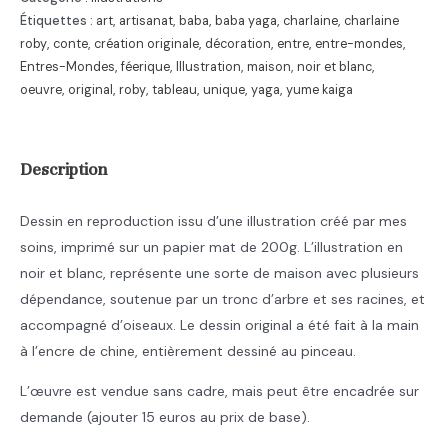
A4
Étiquettes :
art
,
artisanat
,
baba
,
baba yaga
,
charlaine
,
charlaine
roby
,
conte
,
création originale
,
décoration
,
entre
,
entre-mondes
,
-
Entres-Mondes
,
féerique
,
Illustration
,
maison
,
noir et blanc
,
illustration
oeuvre
,
original
,
roby
,
tableau
,
unique
,
yaga
,
yume kaiga
d'une
maison
sur
Description
un
tronc
Dessin en reproduction issu d’une illustration créé par mes
d'arbre
soins, imprimé sur un papier mat de 200g. L’illustration en
-
noir et blanc, représente une sorte de maison avec plusieurs
21
dépendance, soutenue par un tronc d’arbre et ses racines, et
cm
accompagné d’oiseaux. Le dessin original a été fait à la main
x
à l’encre de chine, entièrement dessiné au pinceau.
29,7
cm
L’œuvre est vendue sans cadre, mais peut être encadrée sur
demande (ajouter 15 euros au prix de base).