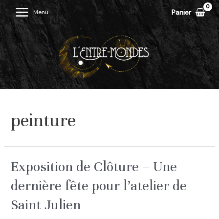
Aller
Panier
Menu
Main
au
contenu
Menu
peinture
Exposition de Clôture – Une
dernière fête pour l’atelier de
Saint Julien