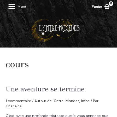
Aller
Panier
Menu
Main
au
contenu
Menu
cours
Une aventure se termine
1 commentaire
/
Autour de l'Entre-Mondes
,
Infos
/ Par
Charlaine
C’est avec une profonde tristesse que je vous annonce que