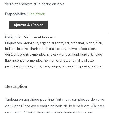
verre et encadré d’un cadre en bois
Disponibilité :
1 en stock
quantité
Ajouter Au Panier
de
Tableau
Catégorie :
Peintures et tableaux
sur
Étiquettes :
Acrylique
,
argent
,
argenté
,
art
,
artisanat
,
blanc
,
bleu
,
brillant
,
bronze
,
charlaine
,
charlaine roby
,
cuivre
,
décoration
,
verre
doré
,
entre
,
entre-mondes
,
Entres-Mondes
,
fluid
,
fluid art
,
fluide
,
de
fluo
,
irisé
,
jaune
,
mondes
,
noir
,
or
,
orange
,
original
,
paillette
,
23.5
peinture
,
pourring
,
roby
,
rose
,
rouge
,
tableau
,
turquoise
,
unique
par
18.5
cm,
Description
cadre
en
Tableau en acrylique pourring, fait main, sur plaque de verre
bois,
de 12 par 17 cm avec cadre en bois de 18.5 23.5 cm. J’ai créé
abstrait
ce tableau à partir de peinture acrylique multicolore