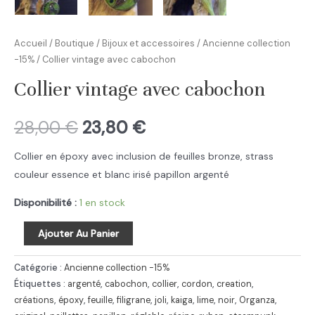
Accueil
/
Boutique
/
Bijoux et accessoires
/
Ancienne collection
-15%
/ Collier vintage avec cabochon
Collier vintage avec cabochon
28,00
€
23,80
€
Collier en époxy avec inclusion de feuilles bronze, strass
couleur essence et blanc irisé papillon argenté
Disponibilité :
1 en stock
quantité
Ajouter Au Panier
de
Collier
Catégorie :
Ancienne collection -15%
vintage
Étiquettes :
argenté
,
cabochon
,
collier
,
cordon
,
creation
,
créations
,
époxy
,
feuille
,
filigrane
,
joli
,
kaiga
,
lime
,
noir
,
Organza
,
avec