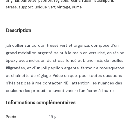
original
,
paillettes
,
papillon
,
réglable
,
résine
,
ruban
,
steampunk
,
cabochon
strass
,
support
,
unique
,
vert
,
vintage
,
yume
Description
joli collier sur cordon tressé vert et organza, composé d’un
grand médaillon argenté peint à la main en vert irisé, en résine
époxy avec inclusion de strass foncé et blanc irisé, de feuilles
filigranées, et d’un joli papillon argenté. fermoir à mousqueton
et chaînette de réglage. Pièce unique. pour toutes questions
n’hésitez pas à me contacter. NB : attention, les nuances des
couleurs des produits peuvent varier d’un écran à l’autre.
Informations complémentaires
Poids
15 g