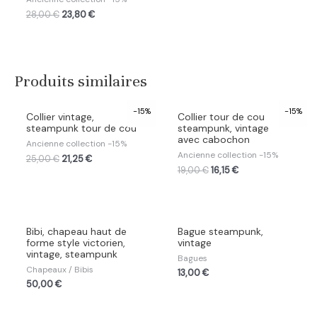
28,00
€
23,80
€
Produits similaires
-15%
-15%
Collier vintage,
Collier tour de cou
steampunk tour de cou
steampunk, vintage
avec cabochon
Ancienne collection -15%
Ancienne collection -15%
25,00
€
21,25
€
19,00
€
16,15
€
Bibi, chapeau haut de
Bague steampunk,
forme style victorien,
vintage
vintage, steampunk
Bagues
Chapeaux / Bibis
13,00
€
50,00
€