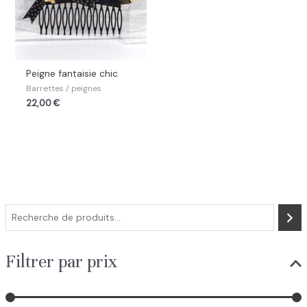
Peigne fantaisie chic
Barrettes / peignes
22,00
€
R
e
c
Filtrer par prix
h
e