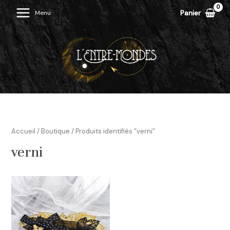
Aller
Panier
Menu
Main
au
contenu
Menu
Accueil
/
Boutique
/ Produits identifiés “verni”
verni