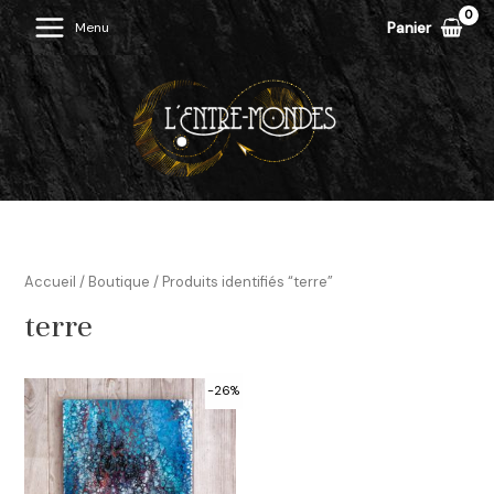
Aller
Panier
Menu
Main
au
contenu
Menu
Accueil
/
Boutique
/ Produits identifiés “terre”
terre
-26%