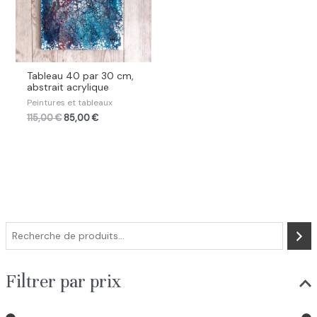
Tableau 40 par 30 cm,
abstrait acrylique
Peintures et tableaux
115,00
€
85,00
€
R
e
c
Filtrer par prix
h
e