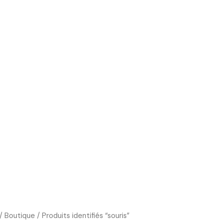
Boutique
Cours d’art
Art Thérapie
Blog
/
Boutique
/ Produits identifiés “souris”