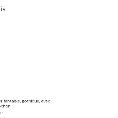
is
er fantaisie, gothique, avec
ochon
ers