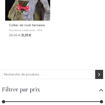
Collier de noël fantaisie
Ancienne collection -15%
25,00
€
21,25
€
R
e
c
Filtrer par prix
h
e