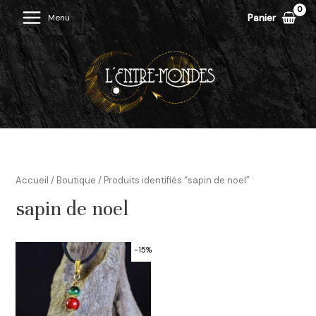
Aller
Panier
Menu
Main
au
contenu
Menu
Accueil
/
Boutique
/ Produits identifiés “sapin de noel”
sapin de noel
-15%