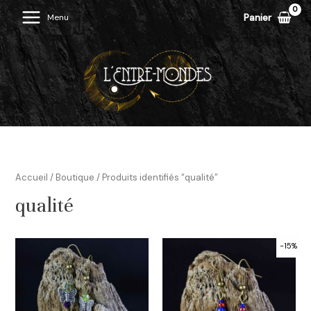
Aller
Panier
Menu
Main
au
contenu
Menu
Accueil
/
Boutique
/ Produits identifiés “qualité”
qualité
-15%