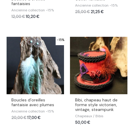
fantaisies
Ancienne collection -15%
Ancienne collection -15%
25,00
€
21,25
€
12,00
€
10,20
€
-15%
Boucles d’oreilles
Bibi, chapeau haut de
fantaisie avec plumes
forme style victorien,
vintage, steampunk
Ancienne collection -15%
Chapeaux / Bibis
20,00
€
17,00
€
50,00
€