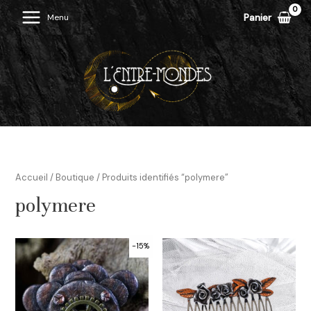
Aller
Panier
Menu
Main
au
contenu
Menu
Accueil
/
Boutique
/ Produits identifiés “polymere”
polymere
-15%