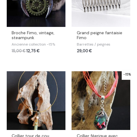
Broche Fimo, vintage,
Grand peigne fantaisie
steampunk
Fimo
Ancienne collection -15%
Barrettes / peignes
15,00
€
12,75
€
29,00
€
-15%
Collier tour de cou
Collier féerique avec