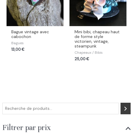
Bague vintage avec
Mini bibi, chapeau haut
cabochon
de forme style
victorien, vintage,
Bagues
steampunk
13,00
€
Chapeaux / Bibis
25,00
€
R
e
c
Filtrer par prix
h