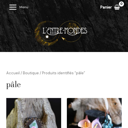
Aller
Panier
Menu
Main
au
contenu
Menu
Accueil
/
Boutique
/ Produits identifiés “pâle”
pâle