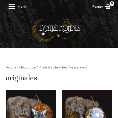
Aller
Panier
Menu
Main
au
contenu
Menu
Accueil
/
Boutique
/ Produits identifiés “originales”
originales