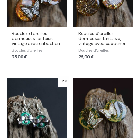
Boucles d’oreilles
Boucles d’oreilles
dormeuses fantaisie,
dormeuses fantaisie,
vintage avec cabochon
vintage avec cabochon
Boucles d'oreilles
Boucles d'oreilles
25,00
€
25,00
€
-15%