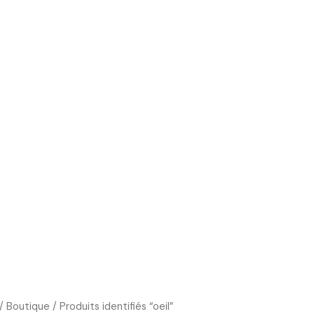
Boutique
Cours d’art
Art Thérapie
Blog
/
Boutique
/ Produits identifiés “oeil”