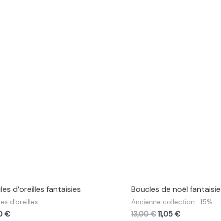
es d’oreilles fantaisies
Boucles de noël fantaisie
es d'oreilles
Ancienne collection -15%
00
€
13,00
€
11,05
€