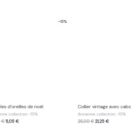
-15%
les d’oreilles de noël
Collier vintage avec ca
nne collection -15%
Ancienne collection -15%
0
€
11,05
€
25,00
€
21,25
€