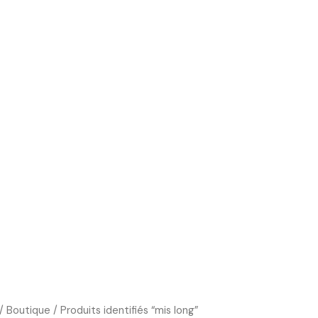
Boutique
Cours d’art
Art Thérapie
Blog
/
Boutique
/ Produits identifiés “mis long”