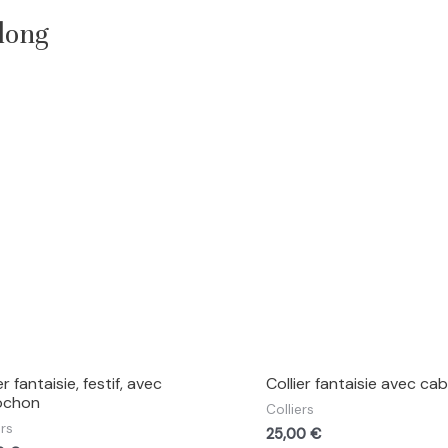
long
er fantaisie, festif, avec
Collier fantaisie avec c
ochon
Colliers
ers
25,00
€