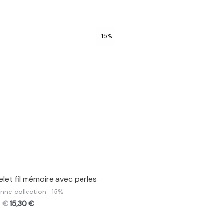
-15%
elet fil mémoire avec perles
nne collection -15%
0
€
15,30
€