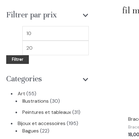
e
fil 
c
Filtrer par prix
h
e
P
P
r
r
r
c
i
i
Filtrer
h
x
x
e
m
m
Categories
i
a
n
x
5
Art
55
5
3
Illustrations
30
p
0
3
Peintures et tableaux
31
r
p
Brac
1
o
r
1
Bijoux et accessoires
195
p
Brace
d
2
o
9
Bagues
22
r
18,0
u
2
d
5