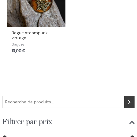
Bague steampunk,
vintage
Bagues
13,00
€
R
e
c
Filtrer par prix
h
e