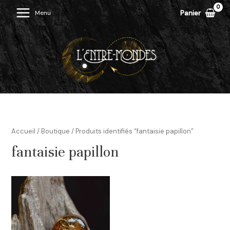
Aller
Panier
Menu
Main
au
contenu
Menu
Accueil
/
Boutique
/ Produits identifiés “fantaisie papillon”
fantaisie papillon