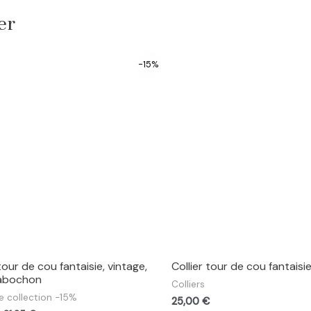
ier
-15%
 tour de cou fantaisie, vintage,
Collier tour de cou fantaisie
abochon
Colliers
e collection -15%
25,00
€