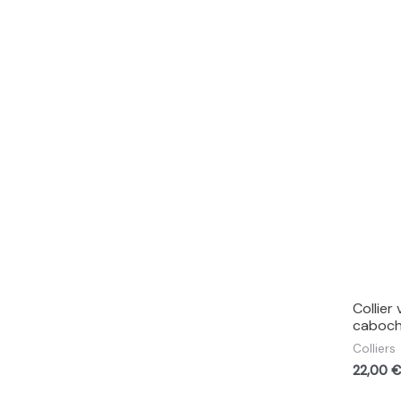
s
u
i
t
s
Collier
caboc
Colliers
22,00
€