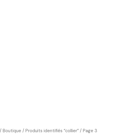
Boutique
Cours d’art
Art Thérapie
Blog
/
Boutique
/
Produits identifiés “collier”
/ Page 3