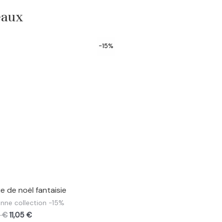
eaux
-15%
e de noël fantaisie
nne collection -15%
0
€
11,05
€