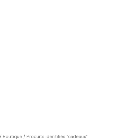
Boutique
Cours d’art
Art Thérapie
Blog
/
Boutique
/ Produits identifiés “cadeaux”