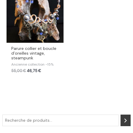
Parure collier et boucle
d’oreilles vintage,
steampunk
Ancienne collection -15%
55,00
€
46,75
€
R
e