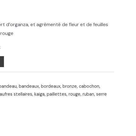
rt d’organza, et agrémenté de fleur et de feuilles
 rouge
k
bandeau
,
bandeaux
,
bordeaux
,
bronze
,
cabochon
,
aufres stellaires
,
kaiga
,
paillettes
,
rouge
,
ruban
,
serre