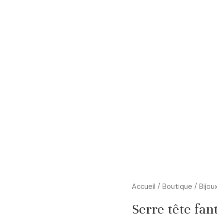
Boutique
Cours d’art
Art Thérapie
Blog
Accueil
/
Boutique
/
Bijou
Serre tête fant