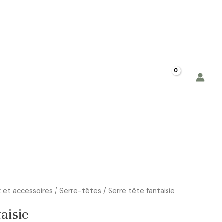
Contact
Panier
x et accessoires
/
Serre-têtes
/ Serre tête fantaisie
aisie