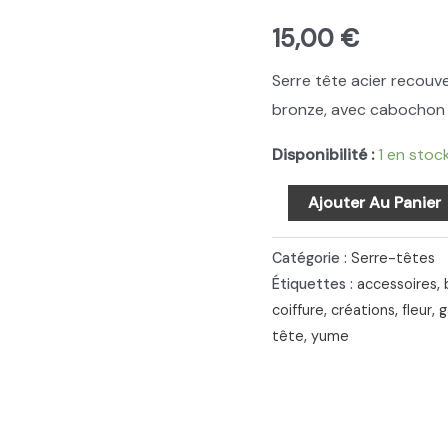
15,00
€
Serre tête acier recouve
bronze, avec cabochon
Disponibilité :
1 en stoc
quantité
Ajouter Au Panier
de
Serre
Catégorie :
Serre-têtes
tête
Étiquettes :
accessoires
,
coiffure
,
créations
,
fleur
,
g
fantaisie
tête
,
yume