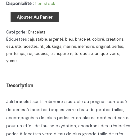
Disponibilité :
1 en stock
quantité
Ajouter Au Panier
de
Bracelet
Catégorie :
Bracelets
fantaisie
Étiquettes :
ajustable
,
argenté
,
bleu
,
bracelet
,
coloré
,
créations
,
eau
,
été
,
facettes
,
fil
,
joli
,
kaiga
,
marine
,
mémoire
,
original
,
perles
,
fil
printemps
,
roi
,
toupies
,
transparent
,
turquoise
,
unique
,
verre
,
mémoire
yume
avec
perles
Description
Joli bracelet sur fil mémoire ajustable au poignet composé
de perles à facettes toupies verre d’eau de petites tailles,
accompagnées de jolies perles intercalaires dorées et vertes
pour un effet de fausse oxydation, encadrant des très belles
perles à facettes verre d’eau de plus grande taille de très