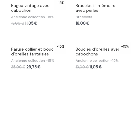
-15%
Bague vintage avec
Bracelet fil mémoire
cabochon
avec perles
Ancienne collection -15%
Bracelets
13,00
€
11,05
€
18,00
€
-15%
-15%
Parure collier et boucle
Boucles d’oreilles avec
d’oreilles fantaisies
cabochons
Ancienne collection -15%
Ancienne collection -15%
35,00
€
29,75
€
13,00
€
11,05
€