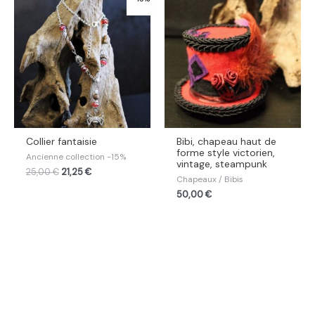
Collier fantaisie
Bibi, chapeau haut de
forme style victorien,
Ancienne collection -15%
vintage, steampunk
25,00
€
21,25
€
Chapeaux / Bibis
50,00
€