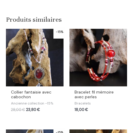
Produits similaires
-15%
Collier fantaisie avec
Bracelet fil mémoire
cabochon
avec perles
Ancienne collection -15%
Bracelets
28,00
€
23,80
€
18,00
€
-15%