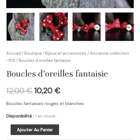
Accueil
/
Boutique
/
Bijoux et accessoires
/
Ancienne collection
-15%
/ Boucles d’oreilles fantaisie
Boucles d’oreilles fantaisie
12,00
€
10,20
€
Boucles fantaisies rouges et blanches
Disponibilité :
1 en stock
quantité
Ajouter Au Panier
de