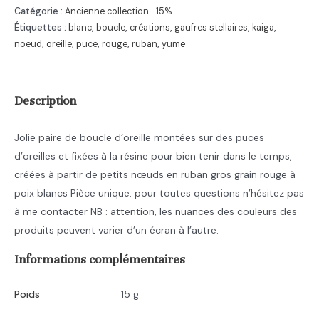
Boucles
Catégorie :
Ancienne collection -15%
d'oreilles
Étiquettes :
blanc
,
boucle
,
créations
,
gaufres stellaires
,
kaiga
,
noeud
,
oreille
,
puce
,
rouge
,
ruban
,
yume
fantaisie
Description
Jolie paire de boucle d’oreille montées sur des puces
d’oreilles et fixées à la résine pour bien tenir dans le temps,
créées à partir de petits nœuds en ruban gros grain rouge à
poix blancs Pièce unique. pour toutes questions n’hésitez pas
à me contacter NB : attention, les nuances des couleurs des
produits peuvent varier d’un écran à l’autre.
Informations complémentaires
Poids
15 g