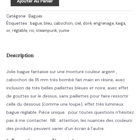
Ajouter Au Panier
de
Bague
Catégorie :
Bagues
vintage,
Étiquettes :
bague
,
bleu
,
cabochon
,
ciel
,
doré
,
engrenage
,
kaiga
,
or
,
réglable
,
roi
,
steampunk
,
yume
steampunk
avec
cabochon
Description
Jolie bague fantaisie sur une monture couleur argent ,
cabochon de 18 mm très bombé fait main en résine, avec
inclusion de très belles paillettes bleues et noire, avec effet
de gouttes sur le dessus, sans paillettes pour faire ressortir
celle du dessous (comme une loupe), effet très lumineux.
bague réglable. Pièce unique. pour toutes questions n’hésitez
pas à me contacter. NB : attention, les nuances des couleurs
des produits peuvent varier d’un écran à l’autre.